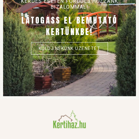
KÉRDÉS ESETÉN FORDULJ HOZZÁNK
BIZALOMMAL!
LÁTOGASS EL BEMUTATÓ
KERTÜNKBE!
KÜLDJ NEKÜNK ÜZENETET