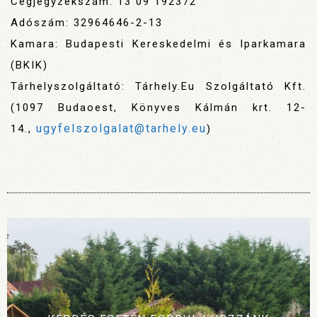
Cégjegyzékszám: 13 09 192372
Adószám: 32964646-2-13
Kamara: Budapesti Kereskedelmi és Iparkamara
(BKIK)
Tárhelyszolgáltató: Tárhely.Eu Szolgáltató Kft.
(1097 Budaoest, Könyves Kálmán krt. 12-
ugyfelszolgalat@tarhely.eu
14.,
)