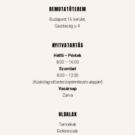
BEMUTATÓTEREM
Budapest 16. kerület,
Gazdaság u. 4.
NYITVATARTÁS
Hétfő – Péntek
8:00 – 16:00
Szombat
8:00 – 12:00
(K
izárólag előzetes bejelentkezés alapján!)
Vasárnap
Zárva
OLDALAK
Termékek
Referenciák