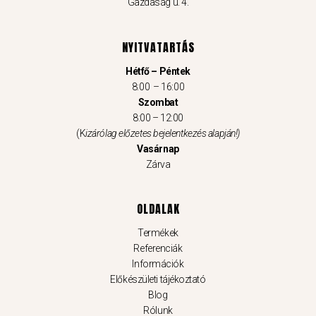
Gazdaság u. 4.
NYITVATARTÁS
Hétfő – Péntek
8:00 – 16:00
Szombat
8:00 – 12:00
(K
izárólag előzetes bejelentkezés alapján!)
Vasárnap
Zárva
OLDALAK
Termékek
Referenciák
Információk
Előkészületi tájékoztató
Blog
Rólunk