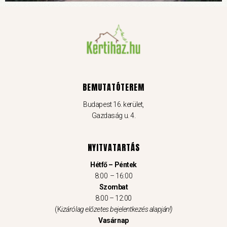
BEMUTATÓTEREM
Budapest 16. kerület,
Gazdaság u. 4.
NYITVATARTÁS
Hétfő – Péntek
8:00 – 16:00
Szombat
8:00 – 12:00
(K
izárólag előzetes bejelentkezés alapján!)
Vasárnap