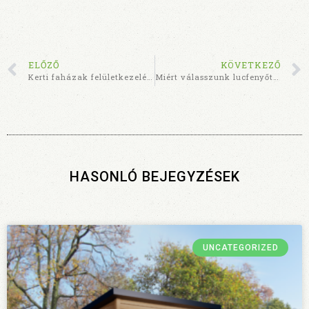
ELŐZŐ
KÖVETKEZŐ
Kerti faházak felületkezelése
Miért válasszunk lucfenyőt kerti faházunk alapanyagául?
HASONLÓ BEJEGYZÉSEK
UNCATEGORIZED