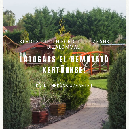
KÉRDÉS ESETÉN FORDULJ HOZZÁNK
BIZALOMMAL!
LÁTOGASS EL BEMUTATÓ
KERTÜNKBE!
KÜLDJ NEKÜNK ÜZENETET