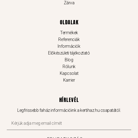
Zárva
OLDALAK
Termékek
Referenciák
Információk
Előkészületi tájékoztató
Blog
Rólunk
Kapcsolat
Karrier
HÍRLEVÉL
Legfrissebb faház információink a kertihaz.hu csapatától.