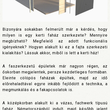
Bizonyára sokakban felmerült már a kérdés, hogy
milyen is egy kerti faház szerkezete? Mennyire
megbízható? Megfelelő az adott funkcionális
igényeknek? Hogyan alakult ki ez a fajta szerkezeti
kialakítás? Lássuk akkor, miből is lett a kerti ház!
A faszerkezetű épületek már nagyon régen, az
őskorban megjelentek, persze kezdetleges formában.
Eleinte cölöpös faházak épültek, majd az idő
előrehaladtával egyre inkább fejlődött a technika, a
megmunkálás és a fakapcsolatok is.
A középkorban alakult ki a vázas, fachwerk típusú
faház. Németországból indult, majd később jelent