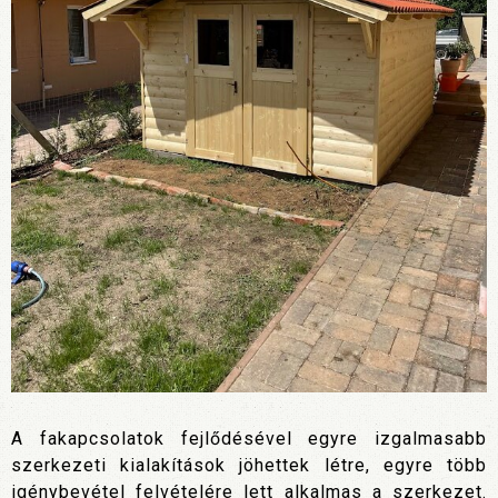
A fakapcsolatok fejlődésével egyre izgalmasabb
szerkezeti kialakítások jöhettek létre, egyre több
igénybevétel felvételére lett alkalmas a szerkezet.