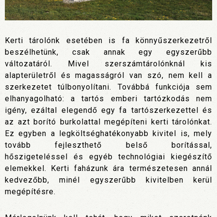
Kerti tárolónk esetében is fa könnyűszerkezetről
beszélhetünk, csak annak egy egyszerűbb
változatáról. Mivel szerszámtárolónknál kis
alapterületről és magasságról van szó, nem kell a
szerkezetet túlbonyolítani. Továbbá funkciója sem
elhanyagolható: a tartós emberi tartózkodás nem
igény, ezáltal elegendő egy fa tartószerkezettel és
az azt borító burkolattal megépíteni kerti tárolónkat.
Ez egyben a legköltséghatékonyabb kivitel is, mely
tovább fejleszthető belső borítással,
hőszigeteléssel és egyéb technológiai kiegészítő
elemekkel. Kerti faházunk ára természetesen annál
kedvezőbb, minél egyszerűbb kivitelben kerül
megépítésre.