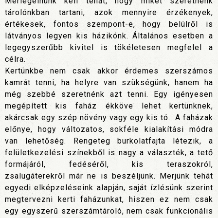
Mérlegelnünk kell tehát, hogy miket szeretnénk
tárolónkban tartani, azok mennyire érzékenyek,
értékesek, fontos szempont-e, hogy belülről is
látványos legyen kis házikónk. Általános esetben a
legegyszerűbb kivitel is tökéletesen megfelel a
célra.
Kertünkbe nem csak akkor érdemes szerszámos
kamrát tenni, ha helyre van szükségünk, hanem ha
még szebbé szeretnénk azt tenni. Egy igényesen
megépített kis faház ékköve lehet kertünknek,
akárcsak egy szép növény vagy egy kis tó. A faházak
előnye, hogy változatos, sokféle kialakítási módra
van lehetőség. Rengeteg burkolatfajta létezik, a
felületkezelési színekből is nagy a választék, a tető
formájáról, fedéséről, kis teraszokról,
zsalugáterekről már ne is beszéljünk. Merjünk tehát
egyedi elképzeléseink alapján, saját ízlésünk szerint
megtervezni kerti faházunkat, hiszen ez nem csak
egy egyszerű szerszámtároló, nem csak funkcionális