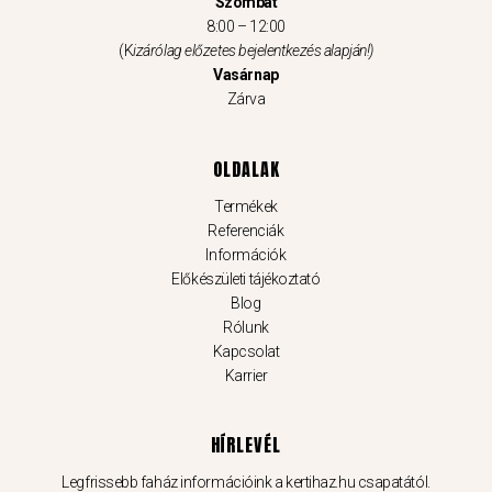
Szombat
8:00 – 12:00
(K
izárólag előzetes bejelentkezés alapján!)
Vasárnap
Zárva
OLDALAK
Termékek
Referenciák
Információk
Előkészületi tájékoztató
Blog
Rólunk
Kapcsolat
Karrier
HÍRLEVÉL
Legfrissebb faház információink a kertihaz.hu csapatától.