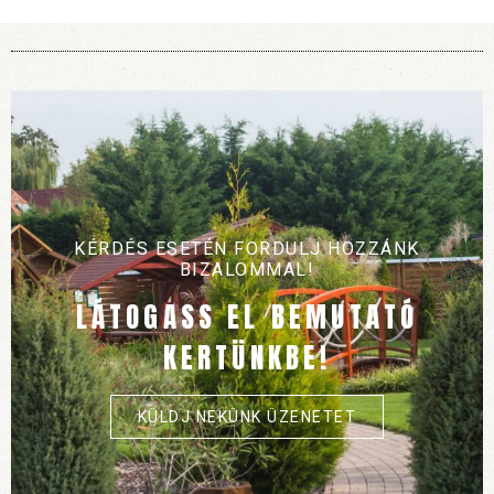
KÉRDÉS ESETÉN FORDULJ HOZZÁNK
BIZALOMMAL!
LÁTOGASS EL BEMUTATÓ
KERTÜNKBE!
KÜLDJ NEKÜNK ÜZENETET